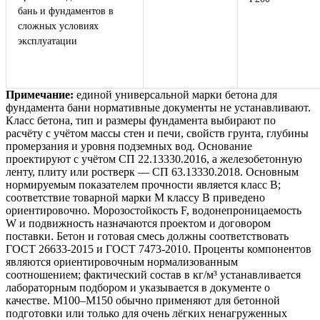
бань и фундаментов в
сложных условиях
эксплуатации
Примечание:
единой универсальной марки бетона для
фундамента бани нормативные документы не устанавливают.
Класс бетона, тип и размеры фундамента выбирают по
расчёту с учётом массы стен и печи, свойств грунта, глубины
промерзания и уровня подземных вод. Основание
проектируют с учётом СП 22.13330.2016, а железобетонную
ленту, плиту или ростверк — СП 63.13330.2018. Основным
нормируемым показателем прочности является класс B;
соответствие товарной марки М классу B приведено
ориентировочно. Морозостойкость F, водонепроницаемость
W и подвижность назначаются проектом и договором
поставки. Бетон и готовая смесь должны соответствовать
ГОСТ 26633-2015 и ГОСТ 7473-2010. Проценты компонентов
являются ориентировочным нормализованным
соотношением; фактический состав в кг/м³ устанавливается
лабораторным подбором и указывается в документе о
качестве. М100–М150 обычно применяют для бетонной
подготовки или только для очень лёгких ненагруженных