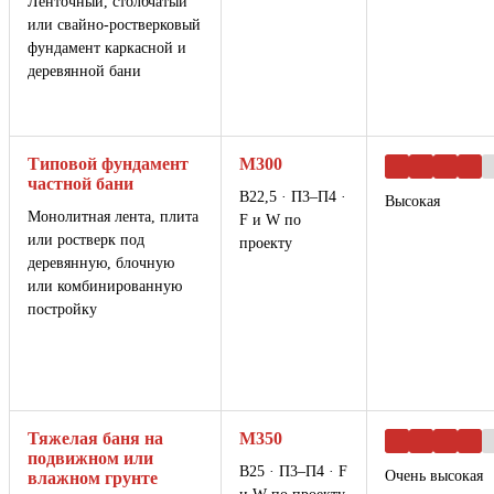
Ленточный, столбчатый
или свайно-ростверковый
фундамент каркасной и
деревянной бани
Типовой фундамент
М300
частной бани
В22,5 · П3–П4 ·
Высокая
Монолитная лента, плита
F и W по
или ростверк под
проекту
деревянную, блочную
или комбинированную
постройку
Тяжелая баня на
М350
подвижном или
В25 · П3–П4 · F
Очень высокая
влажном грунте