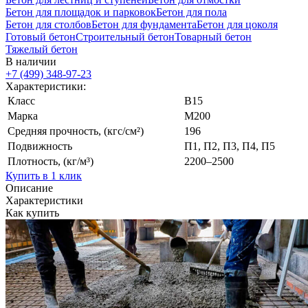
Бетон для площадок и парковок
Бетон для пола
Бетон для столбов
Бетон для фундамента
Бетон для цоколя
Готовый бетон
Строительный бетон
Товарный бетон
Тяжелый бетон
В наличии
+7 (499)
348-97-23
Характеристики:
Класс
В15
Марка
М200
Средняя прочность, (кгс/см²)
196
Подвижность
П1, П2, П3, П4, П5
Плотность, (кг/м³)
2200–2500
Купить в 1 клик
Описание
Характеристики
Как купить