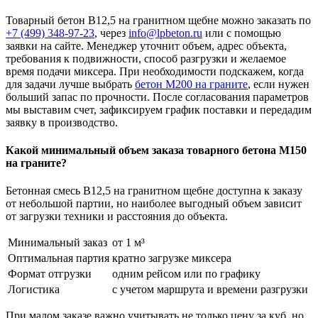
Товарный бетон В12,5 на гранитном щебне можно заказать по
+7 (499)
348-97-23
, через
info@lpbeton.ru
или с помощью
заявки на сайте. Менеджер уточнит объем, адрес объекта,
требования к подвижности, способ разгрузки и желаемое
время подачи миксера. При необходимости подскажем, когда
для задачи лучше выбрать
бетон М200 на граните
, если нужен
больший запас по прочности. После согласования параметров
мы выставим счет, зафиксируем график поставки и передадим
заявку в производство.
Какой минимальный объем заказа товарного бетона М150
на граните?
Бетонная смесь В12,5 на гранитном щебне доступна к заказу
от небольшой партии, но наиболее выгодный объем зависит
от загрузки техники и расстояния до объекта.
Минимальный заказ
от 1 м³
Оптимальная партия
кратно загрузке миксера
Формат отгрузки
одним рейсом или по графику
Логистика
с учетом маршрута и времени разгрузки
При малом заказе важно учитывать не только цену за куб, но