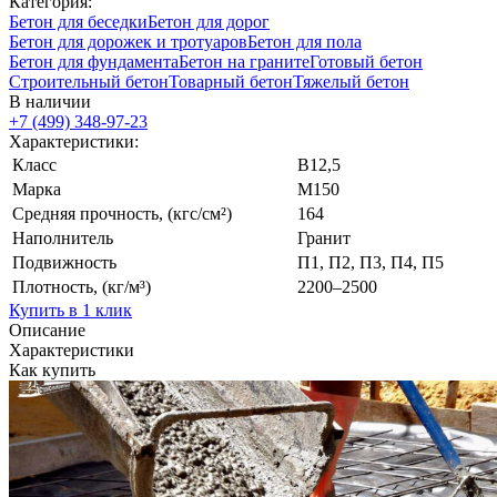
Категория:
Бетон для беседки
Бетон для дорог
Бетон для дорожек и тротуаров
Бетон для пола
Бетон для фундамента
Бетон на граните
Готовый бетон
Строительный бетон
Товарный бетон
Тяжелый бетон
В наличии
+7 (499)
348-97-23
Характеристики:
Класс
В12,5
Марка
М150
Средняя прочность, (кгс/см²)
164
Наполнитель
Гранит
Подвижность
П1, П2, П3, П4, П5
Плотность, (кг/м³)
2200–2500
Купить в 1 клик
Описание
Характеристики
Как купить