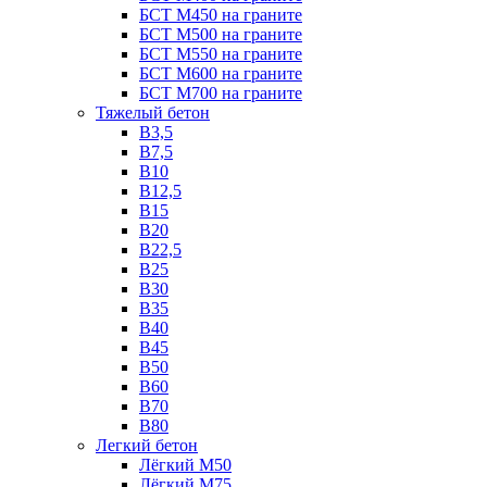
БСТ М450 на граните
БСТ М500 на граните
БСТ М550 на граните
БСТ М600 на граните
БСТ М700 на граните
Тяжелый бетон
В3,5
B7,5
В10
В12,5
B15
B20
В22,5
В25
B30
В35
B40
В45
B50
B60
B70
B80
Легкий бетон
Лёгкий М50
Лёгкий М75