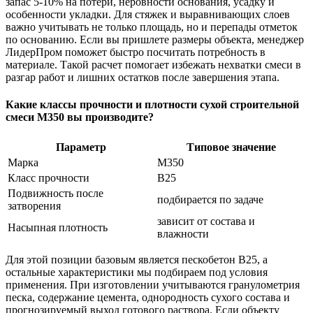
запас 5-10% на потери, неровности основания, усадку и
особенности укладки. Для стяжек и выравнивающих слоев
важно учитывать не только площадь, но и перепады отметок
по основанию. Если вы пришлете размеры объекта, менеджер
ЛидерПром поможет быстро посчитать потребность в
материале. Такой расчет помогает избежать нехватки смеси в
разгар работ и лишних остатков после завершения этапа.
Какие классы прочности и плотности сухой строительной
смеси М350 вы производите?
Параметр
Типовое значение
Марка
М350
Класс прочности
В25
Подвижность после
подбирается по задаче
затворения
зависит от состава и
Насыпная плотность
влажности
Для этой позиции базовым является пескобетон В25, а
остальные характеристики мы подбираем под условия
применения. При изготовлении учитываются гранулометрия
песка, содержание цемента, однородность сухого состава и
прогнозируемый выход готового раствора. Если объекту