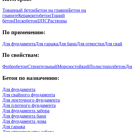
Товарный бетон
Бетон на гравии
Бетон на
граните
Керамзитобетон
Тощий
бетон
Пескобетон
ЦПС
Растворы
По применению:
Для фундамента
Для гаража
Для бани
Для отмостки
Для свай
По свойствам:
Фибробетон
Строительный
Морозостойкий
Полистиролбетон
До
Бетон по назначению:
Для фундамента
Для свайного фундамента
Для ленточного фундамента
Для плитного фундамента
Для фундамента забора
Для фундамента бани
Для фундамента дома
Для гаража
Для строительства забора