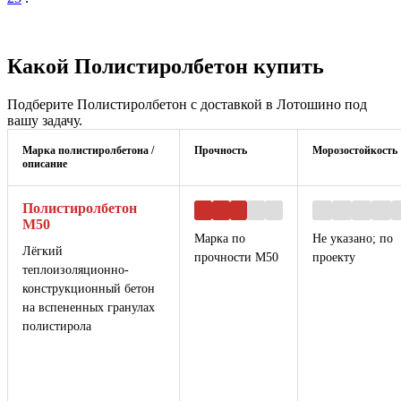
Какой Полистиролбетон купить
Подберите Полистиролбетон с доставкой в Лотошино под
вашу задачу.
Марка полистиролбетона /
Прочность
Морозостойкость
описание
Полистиролбетон
М50
Марка по
Не указано; по
Лёгкий
прочности М50
проекту
теплоизоляционно-
конструкционный бетон
на вспененных гранулах
полистирола