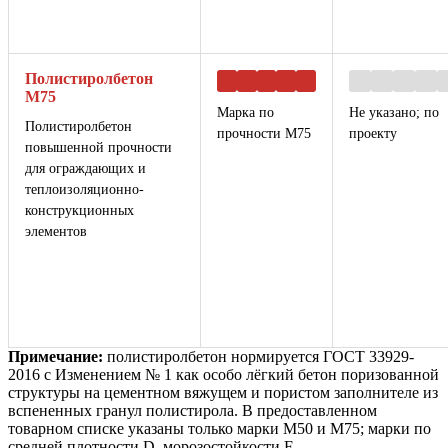
Полистиролбетон
М75
Марка по
Не указано; по
Полистиролбетон
прочности М75
проекту
повышенной прочности
для ограждающих и
теплоизоляционно-
конструкционных
элементов
Примечание:
полистиролбетон нормируется ГОСТ 33929-
2016 с Изменением № 1 как особо лёгкий бетон поризованной
структуры на цементном вяжущем и пористом заполнителе из
вспененных гранул полистирола. В предоставленном
товарном списке указаны только марки М50 и М75; марки по
средней плотности D, морозостойкости F,