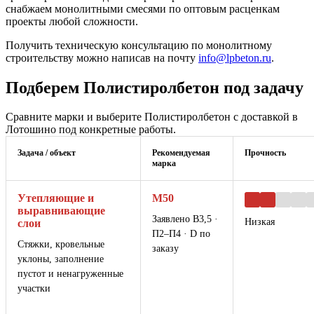
снабжаем монолитными смесями по оптовым расценкам
проекты любой сложности.
Получить техническую консультацию по монолитному
строительству можно написав на почту
info@lpbeton.ru
.
Подберем Полистиролбетон под задачу
Сравните марки и выберите Полистиролбетон с доставкой в
Лотошино под конкретные работы.
Задача / объект
Рекомендуемая
Прочность
марка
Утепляющие и
М50
выравнивающие
Заявлено В3,5 ·
Низкая
слои
П2–П4 · D по
Стяжки, кровельные
заказу
уклоны, заполнение
пустот и ненагруженные
участки