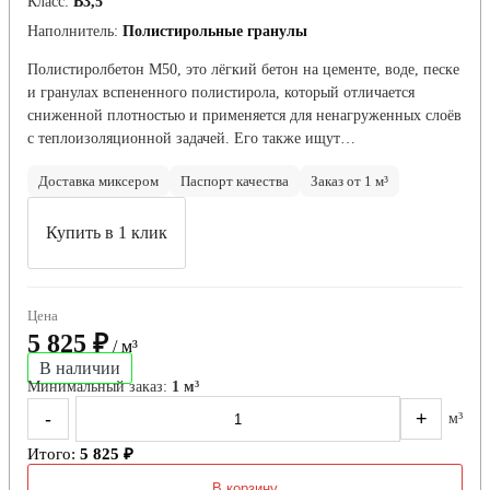
Класс:
В3,5
Наполнитель:
Полистирольные гранулы
Полистиролбетон М50, это лёгкий бетон на цементе, воде, песке
и гранулах вспененного полистирола, который отличается
сниженной плотностью и применяется для ненагруженных слоёв
с теплоизоляционной задачей. Его также ищут…
Доставка миксером
Паспорт качества
Заказ от 1 м³
Купить в 1 клик
Цена
5 825 ₽
/ м³
В наличии
Минимальный заказ:
1 м³
-
+
м³
Итого:
5 825 ₽
В корзину