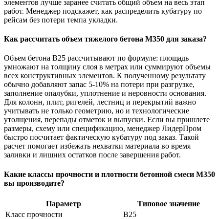
элементов лучше заранее считать общий объем на весь этап
работ. Менеджер подскажет, как распределить кубатуру по
рейсам без потери темпа укладки.
Как рассчитать объем тяжелого бетона М350 для заказа?
Объем бетона В25 рассчитывают по формуле: площадь
умножают на толщину слоя в метрах или суммируют объемы
всех конструктивных элементов. К полученному результату
обычно добавляют запас 5-10% на потери при разгрузке,
заполнение опалубки, уплотнение и неровности основания.
Для колонн, плит, ригелей, лестниц и перекрытий важно
учитывать не только геометрию, но и технологические
утолщения, перепады отметок и выпуски. Если вы пришлете
размеры, схему или спецификацию, менеджер ЛидерПром
быстро посчитает фактическую кубатуру под заказ. Такой
расчет помогает избежать нехватки материала во время
заливки и лишних остатков после завершения работ.
Какие классы прочности и плотности бетонной смеси М350
вы производите?
Параметр
Типовое значение
Класс прочности
В25