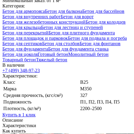
Минимальный заказ: от 1 м³
Категория:
Бетон для армопояса
Бетон для балкона
Бетон для бассейнов
Бетон для внутренних работ
Бетон для ворот
Бетон для железобетонных конструкций
Бетон для колодцев
Бетон для крыльца
Бетон для лестниц и ступеней
Бетон для перекрытий
Бетон для плитного фундамента
Бетон для площадок и парковок
Бетон для подвала и погреба
Бетон для септиков
Бетон для столбов
Бетон для фонтанов
Бетон для фундамента
Бетон для фундамента станка
Бетон для цоколя
Готовый бетон
Монолитный бетон
Товарный бетон
Тяжелый бетон
В наличии
+7 (499)
348-97-23
Характеристики:
Класс
В25
Марка
М350
Средняя прочность, (кгс/см²)
327
Подвижность
П1, П2, П3, П4, П5
Плотность, (кг/м³)
2200–2500
Купить в 1 клик
Описание
Характеристики
Как купить