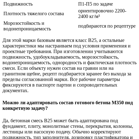
Подвижность
П1-П5 по задаче
ориентировочно 2200-
Плотность тяжелого состава
2400 кг/м³
Морозостойкость и
подбираются по рецептуре
водонепроницаемость
Для этой марки базовым является класс В25, а остальные
характеристики мы настраиваем под условия применения и
проектные требования. При изготовлении учитываются
подвижность, удобоукладываемость, морозостойкость,
водонепроницаемость, однородность и фактическая плотность
смеси. Если объекту нужен состав на гравии или на
гранитном щебне, рецепт подбирается заранее без выхода за
пределы согласованной марки. Все рабочие параметры
фиксируются в паспорте партии и сопроводительных
документах.
Можно ли адаптировать состав готового бетона М350 под
конкретную задачу?
Да, бетонная смесь В25 может быть адаптирована под
фундамент, плиту, монолитные стены, перекрытия, колонны,
лестницы или насосную подачу. Обычно корректируют
подвижность, тип заполнителя, дозировку пластификатора и