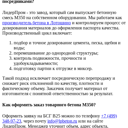
посредниками?
ЛидерПром - это завод, который сам выпускает бетонную
смесь М350 на собственном оборудовании. Мы работаем как
производитель бетона в Лотошино
и контролируем процесс от
дозирования материалов до оформления паспорта качества.
Производственный цикл включает:
подбор и точное дозирование цемента, песка, щебня и
воды;
перемешивание до однородной структуры;
контроль подвижности, прочности и
удобоукладываемости;
подготовку партии к отгрузке в миксер.
Такой подход исключает посредническую перепродажу и
снижает риск отклонений по качеству, плотности и
фактическому объему. Заказчик получает материал от
изготовителя с понятной ответственностью за результат.
Как оформить заказ товарного бетона М350?
Оформить заявку на БСГ В25 можно по телефону
+7 (499)
348-97-23
, через почту
info@lpbeton.ru
или на сайте
ЛидерПром. Менеджер уточнит объем, адрес объекта,