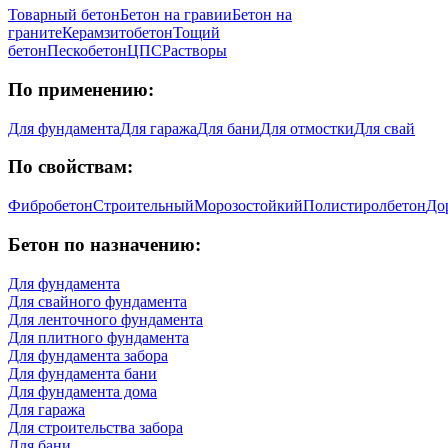
Товарный бетон
Бетон на гравии
Бетон на
граните
Керамзитобетон
Тощий
бетон
Пескобетон
ЦПС
Растворы
По применению:
Для фундамента
Для гаража
Для бани
Для отмостки
Для свай
По свойствам:
Фибробетон
Строительный
Морозостойкий
Полистиролбетон
До
Бетон по назначению:
Для фундамента
Для свайного фундамента
Для ленточного фундамента
Для плитного фундамента
Для фундамента забора
Для фундамента бани
Для фундамента дома
Для гаража
Для строительства забора
Для бани