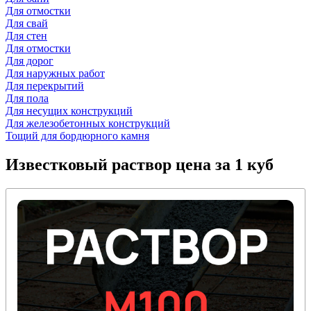
Для отмостки
Для свай
Для стен
Для отмостки
Для дорог
Для наружных работ
Для перекрытий
Для пола
Для несущих конструкций
Для железобетонных конструкций
Тощий для бордюрного камня
Известковый раствор
цена за 1 куб