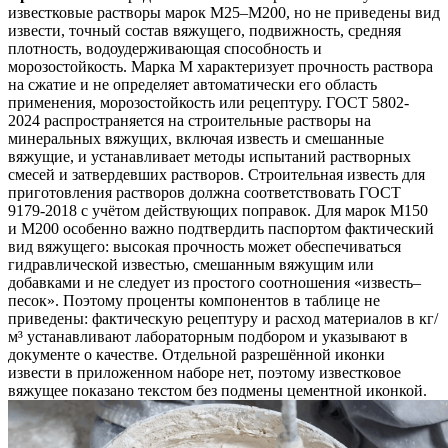
известковые растворы марок М25–М200, но не приведены вид
извести, точный состав вяжущего, подвижность, средняя
плотность, водоудерживающая способность и
морозостойкость. Марка М характеризует прочность раствора
на сжатие и не определяет автоматически его область
применения, морозостойкость или рецептуру. ГОСТ 5802-
2024 распространяется на строительные растворы на
минеральных вяжущих, включая известь и смешанные
вяжущие, и устанавливает методы испытаний растворных
смесей и затвердевших растворов. Строительная известь для
приготовления растворов должна соответствовать ГОСТ
9179-2018 с учётом действующих поправок. Для марок М150
и М200 особенно важно подтвердить паспортом фактический
вид вяжущего: высокая прочность может обеспечиваться
гидравлической известью, смешанным вяжущим или
добавками и не следует из простого соотношения «известь–
песок». Поэтому проценты компонентов в таблице не
приведены: фактическую рецептуру и расход материалов в кг/
м³ устанавливают лабораторным подбором и указывают в
документе о качестве. Отдельной разрешённой иконки
извести в приложенном наборе нет, поэтому известковое
вяжущее показано текстом без подмены цементной иконкой.