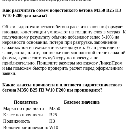
Как рассчитать объем водостойкого бетона М350 B25 П3
W10 F200 для заказа?
Объем гидротехнического бетона рассчитывают по формуле:
площадь конструкции умножают на толщину слоя в метрах. К
полученному результату обычно добавляют запас 5-10% на
неровности основания, потери при разгрузке, заполнение
сложных зон и технологические допуски. Если речь идет о
чаше, лотке, плите, ростверке или монолитной стене сложной
формы, лучше считать кубатуру по проекту, а не
приблизительно. Пришлите размеры менеджеру ЛидерПром,
и мы поможем быстро проверить расчет перед оформлением
заявки.
Какие классы прочности и плотности гидротехнического
бетона М350 B25 П3 W10 F200 вы производите?
Показатель
Базовое значение
Марка по прочности
М350
Класс по прочности
B25
Подвижность
П3
Водонепроницаемость
W10