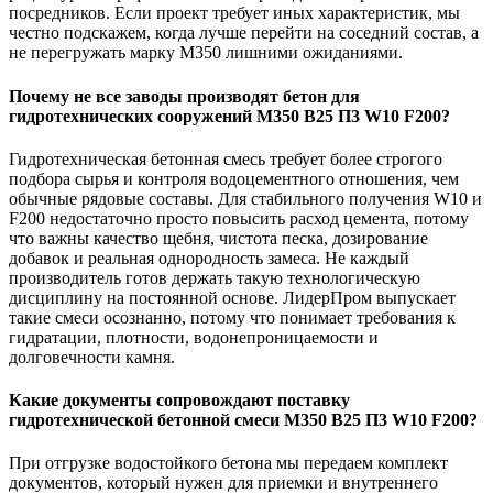
посредников. Если проект требует иных характеристик, мы
честно подскажем, когда лучше перейти на соседний состав, а
не перегружать марку М350 лишними ожиданиями.
Почему не все заводы производят бетон для
гидротехнических сооружений М350 B25 П3 W10 F200?
Гидротехническая бетонная смесь требует более строгого
подбора сырья и контроля водоцементного отношения, чем
обычные рядовые составы. Для стабильного получения W10 и
F200 недостаточно просто повысить расход цемента, потому
что важны качество щебня, чистота песка, дозирование
добавок и реальная однородность замеса. Не каждый
производитель готов держать такую технологическую
дисциплину на постоянной основе. ЛидерПром выпускает
такие смеси осознанно, потому что понимает требования к
гидратации, плотности, водонепроницаемости и
долговечности камня.
Какие документы сопровождают поставку
гидротехнической бетонной смеси М350 B25 П3 W10 F200?
При отгрузке водостойкого бетона мы передаем комплект
документов, который нужен для приемки и внутреннего