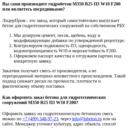
Вы сами производите гидробетон М350 B25 П3 W10 F200
или являетесь посредниками?
ЛидерПром - это завод, который самостоятельно выпускает
бетон для гидротехнических сооружений на собственном РБУ.
Мы дозируем цемент, песок, щебень, воду и
модифицирующие добавки по утвержденной рецептуре.
Контролируем подвижность П3, однородность,
водонепроницаемость W10 и морозостойкость F200.
Оформляем паспорт качества и отгружаем партию под
конкретную заявку.
Заказчик получает смесь от производителя, а не
перепроданный материал неизвестного происхождения. Такой
подход снижает риски по прочности, плотности и
фактическому объему поставки.
Как оформить заказ бетона для гидротехнических
сооружений М350 B25 П3 W10 F200?
Оформить заявку на гидротехническую бетонную смесь
можно по
+7 (499)
348-97-23
, через
info@lpbeton.ru
или на
сайте. Менеджер уточнит кубатуру, адрес объекта, способ