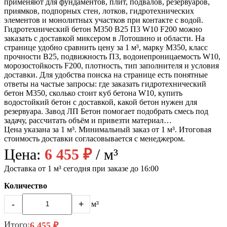
применяют для фундаментов, плит, подвалов, резервуаров,
приямков, подпорных стен, лотков, гидротехнических
элементов и монолитных участков при контакте с водой.
Гидротехнический бетон М350 B25 П3 W10 F200 можно
заказать с доставкой миксером в Лотошино и области. На
странице удобно сравнить цену за 1 м³, марку М350, класс
прочности B25, подвижность П3, водонепроницаемость W10,
морозостойкость F200, плотность, тип заполнителя и условия
доставки. Для удобства поиска на странице есть понятные
ответы на частые запросы: где заказать гидротехнический
бетон М350, сколько стоит куб бетона W10, купить
водостойкий бетон с доставкой, какой бетон нужен для
резервуара. Завод ЛП Бетон помогает подобрать смесь под
задачу, рассчитать объём и привезти материал…
Цена указана за 1 м³. Минимальный заказ от 1 м³. Итоговая
стоимость доставки согласовывается с менеджером.
Цена:
6 455 ₽
/ м³
Доставка от 1 м³ сегодня при заказе до 16:00
Количество
-
+
м³
Итого:
6 455 ₽