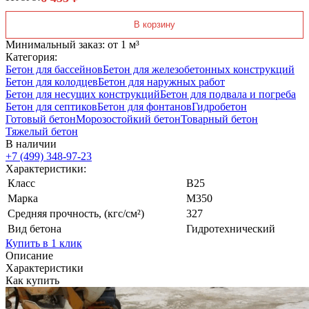
В корзину
Минимальный заказ: от 1 м³
Категория:
Бетон для бассейнов
Бетон для железобетонных конструкций
Бетон для колодцев
Бетон для наружных работ
Бетон для несущих конструкций
Бетон для подвала и погреба
Бетон для септиков
Бетон для фонтанов
Гидробетон
Готовый бетон
Морозостойкий бетон
Товарный бетон
Тяжелый бетон
В наличии
+7 (499)
348-97-23
Характеристики:
Класс
В25
Марка
М350
Средняя прочность, (кгс/см²)
327
Вид бетона
Гидротехнический
Купить в 1 клик
Описание
Характеристики
Как купить