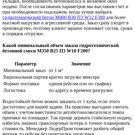
укладки, необходимость бетононасоса и желаемое окно
подачи. После согласования параметров мы выставим счет и
при необходимости подскажем, когда лучше выбрать
гидротехнический бетон М400 B30 П3 W12 F300
для более
высокой нагрузки и агрессивной среды. Заказ сразу уходит в
производство, поэтому клиент заранее понимает состав, сроки
и порядок отгрузки.
Какой минимальный объем заказа гидротехнической
бетонной смеси М350 B25 П3 W10 F200?
Параметр
Значение
Минимальный заказ
от 1 м³
Рациональная партия
кратно загрузке миксера
Формат поставки
одним рейсом или по графику
Логистика
по адресу и времени разгрузки
Водостойкий бетон можно заказать от 1 куба, если этого
достаточно для вашей задачи. На практике выгоднее считать
объем с учетом вместимости автобетоносмесителя и темпа
приемки на площадке. Так проще держать стабильную подачу,
избегать лишних транспортных потерь и точнее планировать
стоимость. Менеджер ЛидерПром поможет разбить общий
метраж по рейсам без перегрузки логистики.