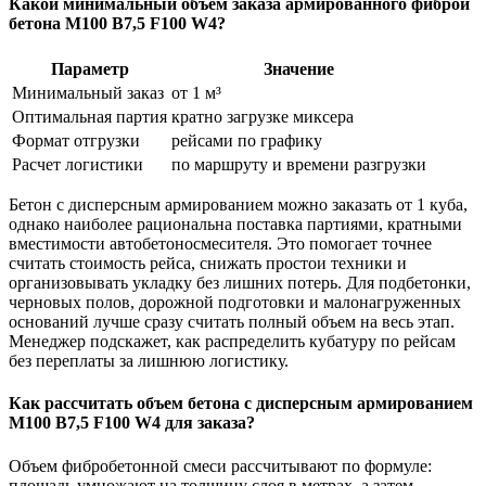
Какой минимальный объем заказа армированного фиброй
бетона М100 B7,5 F100 W4?
Параметр
Значение
Минимальный заказ
от 1 м³
Оптимальная партия
кратно загрузке миксера
Формат отгрузки
рейсами по графику
Расчет логистики
по маршруту и времени разгрузки
Бетон с дисперсным армированием можно заказать от 1 куба,
однако наиболее рациональна поставка партиями, кратными
вместимости автобетоносмесителя. Это помогает точнее
считать стоимость рейса, снижать простои техники и
организовывать укладку без лишних потерь. Для подбетонки,
черновых полов, дорожной подготовки и малонагруженных
оснований лучше сразу считать полный объем на весь этап.
Менеджер подскажет, как распределить кубатуру по рейсам
без переплаты за лишнюю логистику.
Как рассчитать объем бетона с дисперсным армированием
М100 B7,5 F100 W4 для заказа?
Объем фибробетонной смеси рассчитывают по формуле:
площадь умножают на толщину слоя в метрах, а затем