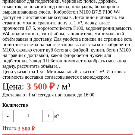
применяют для подбетонки, черновых полов, дорожек,
отмосток, оснований под плиты, площадок, бордюров и
выравнивающих слоёв. Фибробетон М100 B7,5 F100 W4
доступен с доставкой миксером в Лотошино и области. На
странице можно сравнить цену за 1 м³, марку, класс
прочности B7,5, морозостойкость F100, водонепроницаемость
W4, подвижность, тип фибры, заполнитель, минимальный
объём заказа и доставку. Для удобства поиска на странице есть
понятные ответы на частые запросы: где заказать фибробетон
М100, сколько стоит куб бетона с фиброй, купить бетон М100
на гравии с доставкой, какой фибробетон нужен для
подбетонки. Завод ЛП Бетон помогает подобрать смесь под
задачу, рассчитать объём и…
Цена указана за 1 м³. Минимальный заказ от 1 м³. Итоговая
стоимость доставки согласовывается с менеджером.
Цена:
3 500 ₽
/ м³
Доставка от 1 м³ сегодня при заказе до 16:00
Количество
-
+
м³
Итого:
3 500 ₽