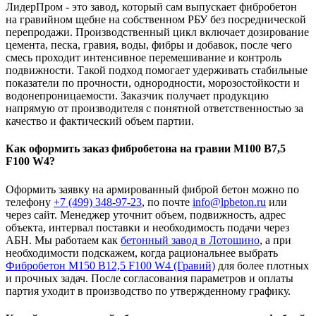
ЛидерПром - это завод, который сам выпускает фибробетон
на гравийном щебне на собственном РБУ без посреднической
перепродажи. Производственный цикл включает дозирование
цемента, песка, гравия, воды, фибры и добавок, после чего
смесь проходит интенсивное перемешивание и контроль
подвижности. Такой подход помогает удерживать стабильные
показатели по прочности, однородности, морозостойкости и
водонепроницаемости. Заказчик получает продукцию
напрямую от производителя с понятной ответственностью за
качество и фактический объем партии.
Как оформить заказ фибробетона на гравии М100 B7,5
F100 W4?
Оформить заявку на армированный фиброй бетон можно по
телефону
+7 (499)
348-97-23
, по почте
info@lpbeton.ru
или
через сайт. Менеджер уточнит объем, подвижность, адрес
объекта, интервал поставки и необходимость подачи через
АБН. Мы работаем как
бетонный завод в Лотошино
, а при
необходимости подскажем, когда рациональнее выбрать
Фибробетон М150 B12,5 F100 W4 (Гравий)
для более плотных
и прочных задач. После согласования параметров и оплаты
партия уходит в производство по утвержденному графику.