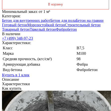
В корзину
Минимальный заказ: от 1 м³
Категория:
Бетон для внутренних работ
Бетон для пола
Бетон на гравии
Готовый бетон
Морозостойкий бетон
Строительный бетон
Товарный бетон
Тяжелый бетон
Фибробетон
В наличии
+7 (499)
348-97-23
Характеристики:
Класс
В7,5
Марка
М100
Средняя прочность, (кгс/см²)
98
Армирующая добавка
Фибра
Вид бетона
Фибробетон
Купить в 1 клик
Описание
Характеристики
Как купить