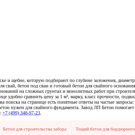
 песке и щебне, которую подбирают по глубине заложения, диаме
для свай, бетон под сваи и готовый бетон для свайного основан
нований на сложных грунтах и монолитных работ при строительс
ице удобно сравнить цену за 1 м³, марку, класс прочности, подв
а поиска на странице есть понятные ответы на частые запросы: гд
бетон нужен для свайного фундамента. Завод ЛП Бетон помогает 
д:
+7 (499)
348-97-23
.
Бетон для строительства забора
Тощий бетон для бордюрного