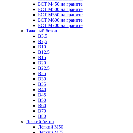
БСТ М450 на граните
БСТ М500 на граните
БСТ М550 на граните
БСТ М600 на граните
БСТ М700 на граните
Тяжелый бетон
В3,5
B7,5
В10
В12,5
B15
B20
В22,5
В25
B30
В35
B40
В45
B50
B60
B70
B80
Легкий бетон
Лёгкий М50
Лёгкий М75